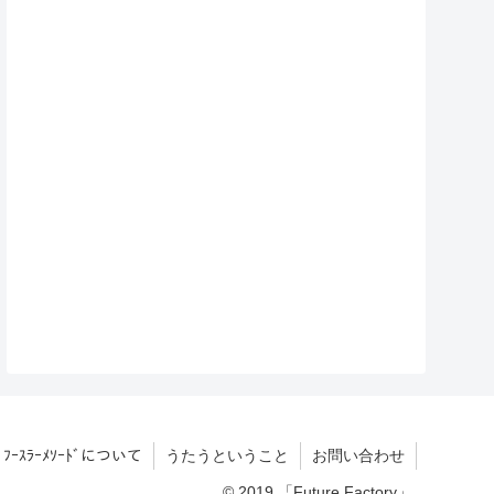
ﾌｰｽﾗｰﾒｿｰﾄﾞについて
うたうということ
お問い合わせ
© 2019 「Future Factory」.